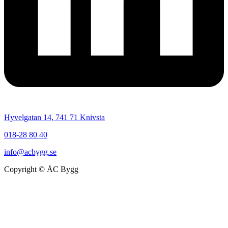
Hyvelgatan 14, 741 71 Knivsta
018-28 80 40
info@acbygg.se
Copyright © ÅC Bygg