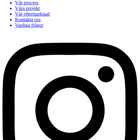
Vår process
Våra projekt
Vår eftermarknad
Kontakta oss
Vanliga frågor