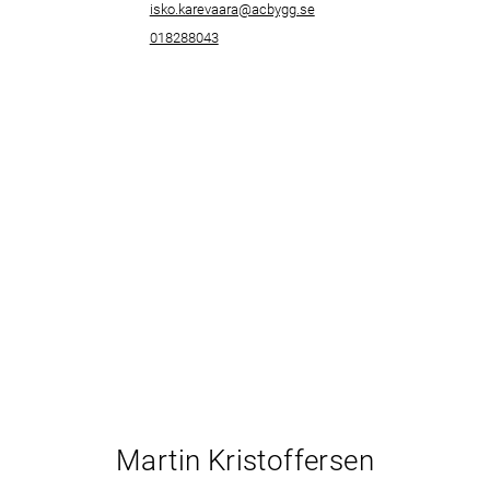
isko.karevaara@acbygg.se
018288043
Martin Kristoffersen