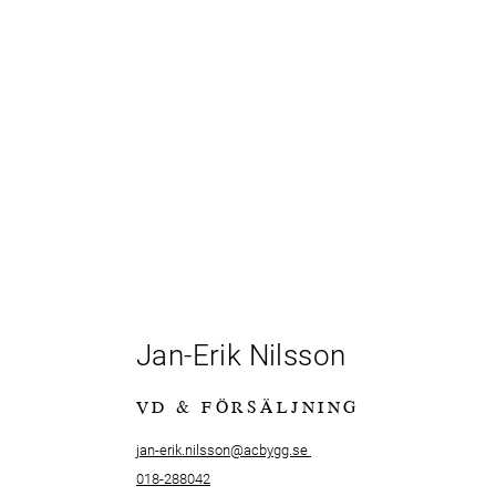
Jan-Erik Nilsson
VD & FÖRSÄLJNING
j
an-erik.nilsson@acbygg.se
018-288042