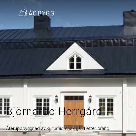
Björnarbo Herrgård
Återuppbyggnad av kulturhistorisk gård efter brand.