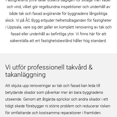
Fastighetens yttre delar utsätts dagligen för slitage från väder
och vind, vilket gör regelbundna inspektioner och underhåll av
både tak och fasad avgörande för byggnadens långsiktiga
skick. Vi på ÅC Bygg erbjuder helhetsåtaganden för fastigheter
i Uppsala, vare sig det gäller en komplett renovering av tak och
fasad eller underhåll av befintliga ytor. Vi finns här för att
säkerställa att ert fastighetsbestånd håller hög standard.
Vi utför professionell takvård &
takanläggning
Att skjuta upp renoveringar av tak och fasad kan leda till
betydande skador som påverkar mer än bara byggnadens
utseende. Genom att åtgärda sprickor och andra skador i ett
tidigt skede förebygger ni större problem och reducerar risken
för omfattande och kostsamma reparationer i framtiden.