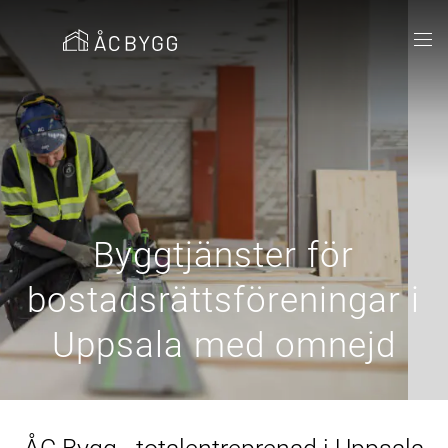
Byggtjänster för
bostadsrättsföreningar i
Uppsala med omnejd